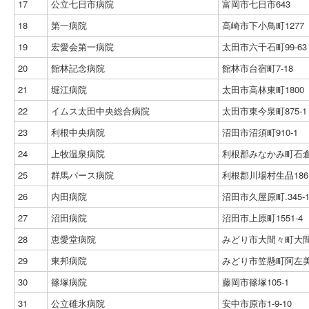
17
公立七日市病院
富岡市七日市643
18
第一病院
高崎市下小鳥町1277
19
宏愛会第一病院
太田市六千石町99-63
20
館林記念病院
館林市台宿町7-18
21
堀江病院
太田市高林東町1800
22
イムス太田中央総合病院
太田市東今泉町875-1
23
利根中央病院
沼田市沼須町910-1
24
上牧温泉病院
利根郡みなかみ町石倉1
25
群馬パース病院
利根郡川場村生品186
26
内田病院
沼田市久屋原町.345-
27
沼田病院
沼田市上原町1551-4
28
恵愛堂病院
みどり市大間々町大間々
29
東邦病院
みどり市笠懸町阿左美1
30
篠塚病院
藤岡市篠塚105-1
31
公立碓氷病院
安中市原市1-9-10