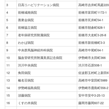
3
日高リハビリテーション病院
高崎市吉井町馬庭2204
4
前橋城南病院
前橋市富田町1172-1
5
善衆会病院
前橋市笂井町54-1
6
前橋協立病院
前橋市朝倉町828-1
7
老年病研究所附属病院
前橋市大友町3-26-8
8
わかば病院
前橋市新前橋町3-3
9
中央群馬脳神経外科病院
高崎市中尾町64-1
10
脳血管研究所附属美原記念病院
伊勢崎市太田町366
11
渋川中央病院
渋川市石原508-1
12
角田病院
佐波郡玉村町上新田67
13
榛名荘病院
高崎市中室田町5989
14
伊勢崎福島病院
伊勢崎市鹿島町556-2
15
須藤病院
安中市安中3-25-13
16
くすの木病院
藤岡市藤岡607-22