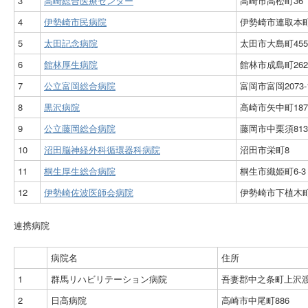
3
高崎総合医療センター
高崎市高松町36
4
伊勢崎市民病院
伊勢崎市連取本町1
5
太田記念病院
太田市大島町455
6
館林厚生病院
館林市成島町262
7
公立富岡総合病院
富岡市富岡2073-
8
黒沢病院
高崎市矢中町187
9
公立藤岡総合病院
藤岡市中栗須813
10
沼田脳神経外科循環器科病院
沼田市栄町8
11
桐生厚生総合病院
桐生市織姫町6-3
12
伊勢崎佐波医師会病院
伊勢崎市下植木町
連携病院
病院名
住所
1
群馬リハビリテーション病院
吾妻郡中之条町上沢渡2
2
日高病院
高崎市中尾町886