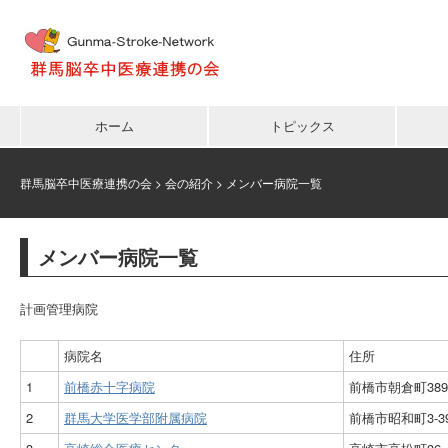
ホーム
トピックス
群馬脳卒中医療連携の会
>
会の紹介
>
メンバー病院一覧
メンバー病院一覧
計画管理病院
病院名
住所
1
前橋赤十字病院
前橋市朝倉町389
2
群馬大学医学部附属病院
前橋市昭和町3-39